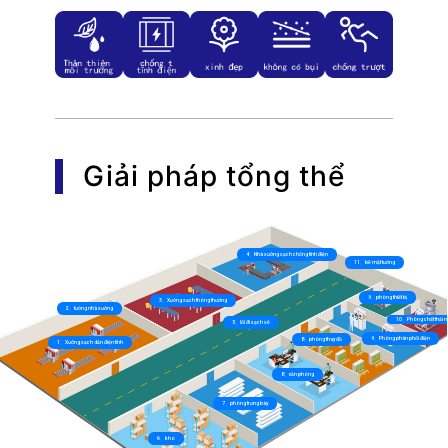
Giải pháp tổng thể
4、Nhà xưởng sạch chống tĩnh điện
11、bề mặt tường
9、phòng thiết bị
3、Xưởng sạch thông thường
2、tường nhà xưởng
10、Phòng chất thải n
5、lối đi sạch sẽ
9、Phòng phân phối điện
8、phòng thay đồ
1、Xưởng sạch dẫn điện tĩnh
8、văn phòng
7、phòng trưng bày
6、kho