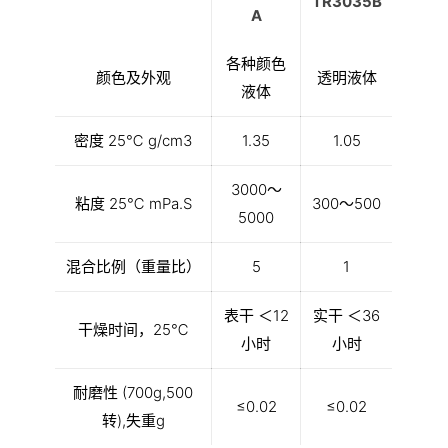
TR3035B
A
各种颜色
颜色及外观
透明液体
液体
密度 25℃ g/cm3
1.35
1.05
3000～
粘度 25℃ mPa.S
300～500
5000
混合比例（重量比）
5
1
表干 ＜12
实干 ＜36
干燥时间，25℃
小时
小时
耐磨性 (700g,500
≤0.02
≤0.02
转),失重g