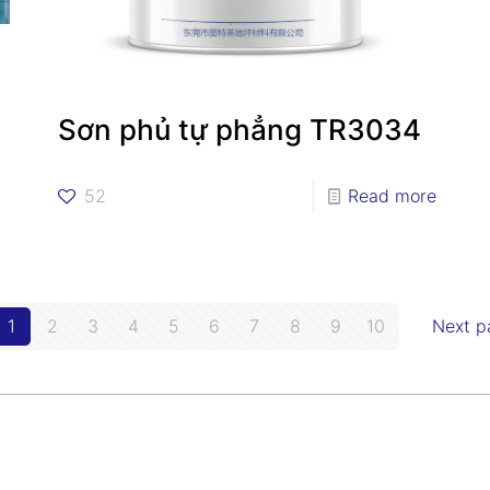
Sơn phủ tự phẳng TR3034
52
Read more
1
2
3
4
5
6
7
8
9
10
Next p