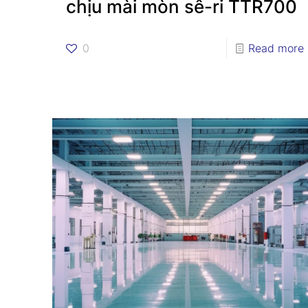
chịu mài mòn sê-ri TTR700
0
Read more