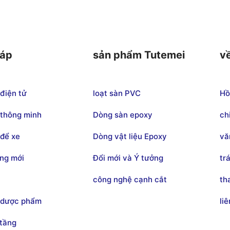
háp
sản phẩm Tutemei
v
điện tử
loạt sàn PVC
Hồ
thông minh
Dòng sàn epoxy
ch
để xe
Dòng vật liệu Epoxy
vă
ng mới
Đổi mới và Ý tưởng
tr
công nghệ cạnh cắt
th
 dược phẩm
li
 tầng