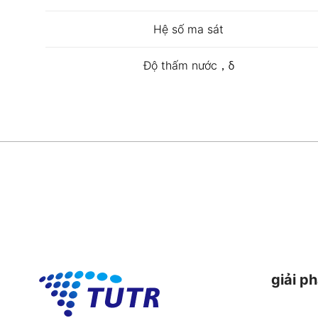
Hệ số ma sát
Độ thấm nước，δ
giải p