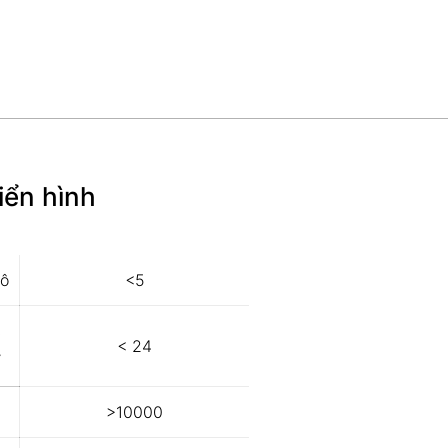
iển hình
hô
<5
c
< 24
ỉ
>10000