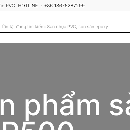
sàn PVC
HOTLINE ：+86 18676287299
n phẩm s