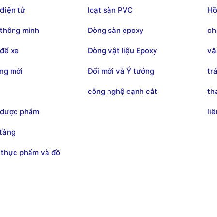
điện tử
loạt sàn PVC
Hồ
thông minh
Dòng sàn epoxy
ch
để xe
Dòng vật liệu Epoxy
vă
ng mới
Đổi mới và Ý tưởng
tr
công nghệ cạnh cắt
th
 dược phẩm
li
 tầng
 thực phẩm và đồ