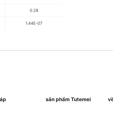
0.28
1.44E-07
háp
sản phẩm Tutemei
v