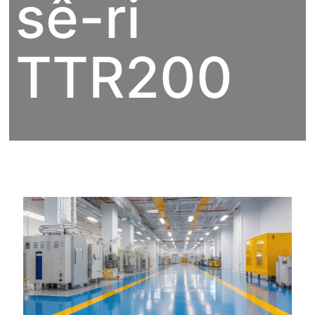
sê-ri
TTR200