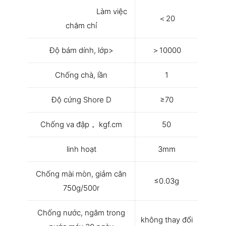
Làm việc
＜20
chăm chỉ
Độ bám dính, lớp>
＞10000
Chống chà, lần
1
Độ cứng Shore D
≥70
Chống va đập， kgf.cm
50
linh hoạt
3mm
Chống mài mòn, giảm cân
≤0.03g
750g/500r
Chống nước, ngâm trong
không thay đổi